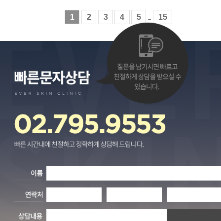
1
2
3
4
5
...
15