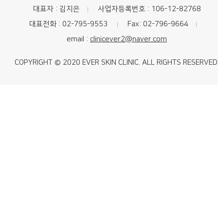
대표자 : 김지은
사업자등록번호 : 106-12-82768
|
대표전화 : 02-795-9553
Fax: 02-796-9664
|
|
email :
clinicever2@naver.com
COPYRIGHT © 2020 EVER SKIN CLINIC. ALL RIGHTS RESERVED