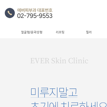
얼굴형/윤곽성형
리프팅
필러
튼살, 튼살제거, 튼살치료
피부의 팽창하는 힘에 의해 발생하는 위축성 흉터 튼살