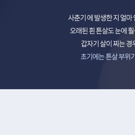
브이빔 퍼펙타, 스타룩스, 미세침 고주파, 성장인자 침투, 이노필, 어븀야그 레이저