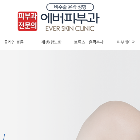
콜라겐 볼륨
재생/항노화
보톡스 · 윤곽주사
피부레이저